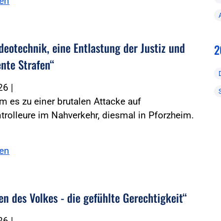
sen
deotechnik, eine Entlastung der Justiz und
2
nte Strafen“
026
|
m es zu einer brutalen Attacke auf
trolleure im Nahverkehr, diesmal in Pforzheim.
sen
n des Volkes - die gefühlte Gerechtigkeit“
026
|