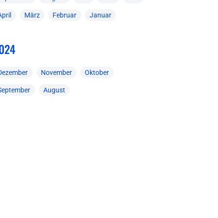
April
März
Februar
Januar
024
Dezember
November
Oktober
September
August