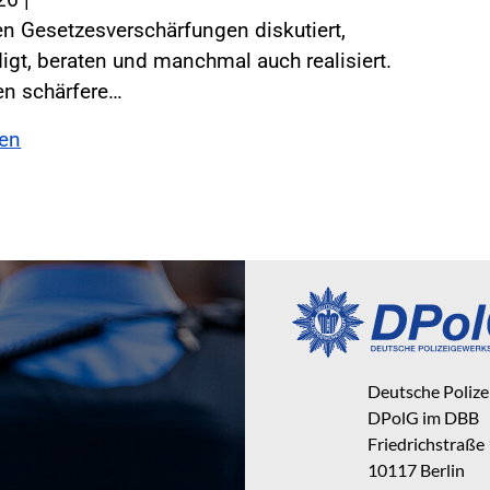
n Gesetzesverschärfungen diskutiert,
gt, beraten und manchmal auch realisiert.
en schärfere…
sen
Deutsche Poliz
DPolG im DBB
Friedrichstraße
10117 Berlin