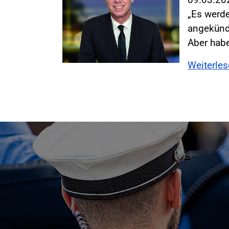
„Es werde
angekündi
Aber hab
Weiterle