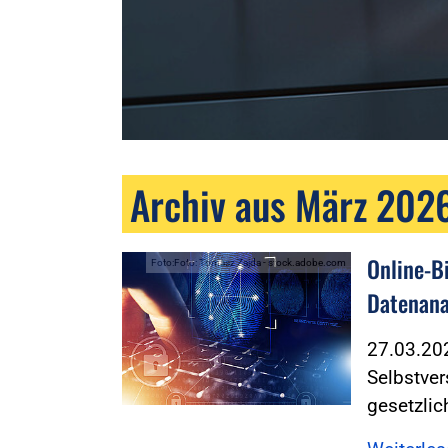
Archiv aus März 202
Online-B
Foto:Foto: Tomasz Zajda - stock.adobe.com
Datenana
27.03.2
Selbstver
gesetzlic