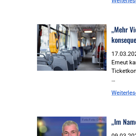
Weiterle
„Mehr Vi
Foto:KasparsGrinvalds / AdobeStock
konseque
17.03.2
Erneut ka
Ticketkon
…
Weiterle
„Im Name
Foto:Foto: DPolG
09.03.2