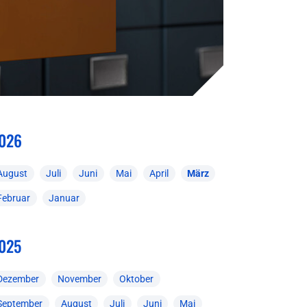
026
August
Juli
Juni
Mai
April
März
Februar
Januar
025
Dezember
November
Oktober
September
August
Juli
Juni
Mai