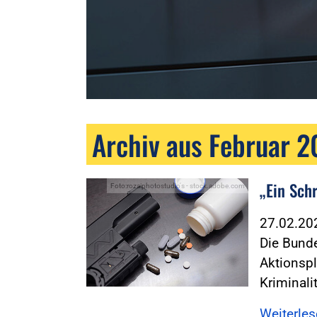
Archiv aus Februar 
„Ein Schr
Foto:rozaiphotostudio's - stock.adobe.com
27.02.2
Die Bund
Aktionsp
Kriminalit
Weiterle