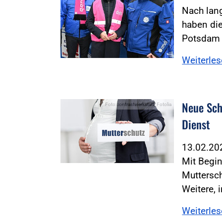
Nach lan
haben die
Potsdam 
Weiterle
Neue Sch
Foto:contrastwerkstatt_Fotolia
Dienst
13.02.2
Mit Begi
Muttersc
Weitere, 
Weiterle