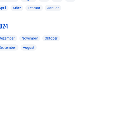
April
März
Februar
Januar
024
Dezember
November
Oktober
September
August