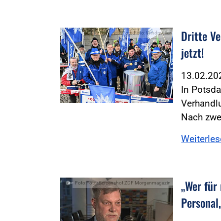
Dritte V
Foto:Foto: Windmüller
jetzt!
13.02.2
In Potsda
Verhandl
Nach zwe
Weiterle
„Wer für
Foto:Foto: Screenshot ZDF Morgenmagazin
Personal