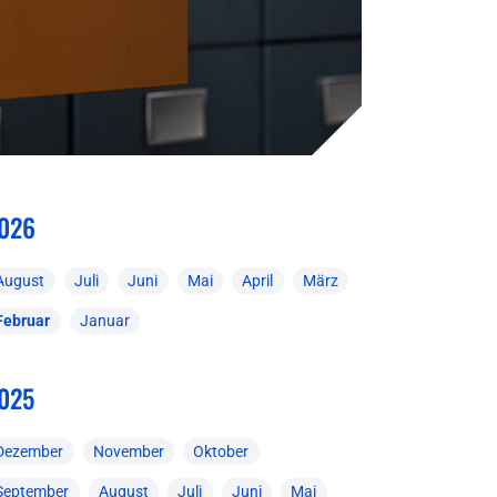
026
August
Juli
Juni
Mai
April
März
Februar
Januar
025
Dezember
November
Oktober
September
August
Juli
Juni
Mai