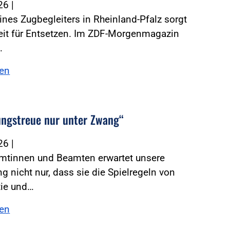
026
|
ines Zugbegleiters in Rheinland-Pfalz sorgt
it für Entsetzen. Im ZDF-Morgenmagazin
…
sen
ungstreue nur unter Zwang“
026
|
mtinnen und Beamten erwartet unsere
g nicht nur, dass sie die Spielregeln von
ie und…
sen