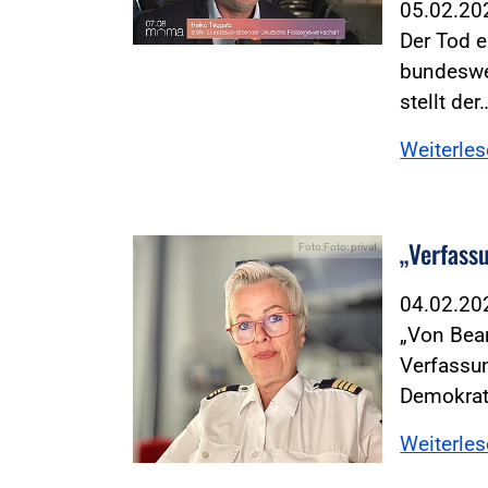
05.02.2
Der Tod e
bundeswe
stellt der
Weiterle
„Verfass
Foto:Foto: privat
04.02.2
„Von Bea
Verfassun
Demokrat
Weiterle