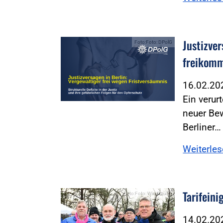
Justizve
Foto:Foto: DPolG
freikom
16.02.2
Ein verur
neuer Bew
Berliner…
Weiterle
Tarifein
Foto:Foto: Windmüller
14.02.2