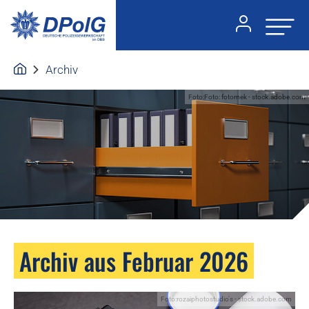
Archiv
Foto:Foto: fotomek - stock.adobe.com
Archiv aus Februar 2026
Foto:rozaiphotostudio's - stock.adobe.com