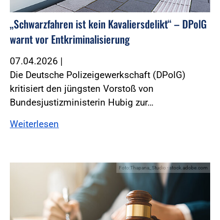
„Schwarzfahren ist kein Kavaliersdelikt“ – DPolG
warnt vor Entkriminalisierung
07.04.2026
|
Die Deutsche Polizeigewerkschaft (DPolG)
kritisiert den jüngsten Vorstoß von
Bundesjustizministerin Hubig zur…
Weiterlesen
Foto:Thapana_Studio - stock.adobe.com