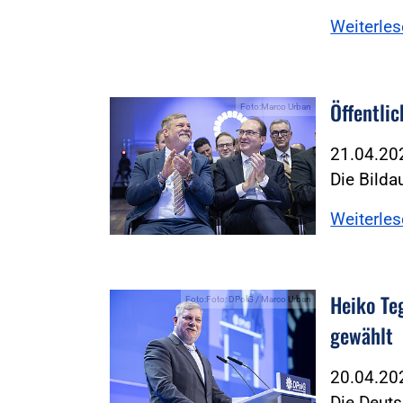
Weiterle
Öffentlic
Foto:Marco Urban
21.04.2
Die Bild
Weiterle
Heiko Te
Foto:Foto: DPolG / Marco Urban
gewählt
20.04.2
Die Deuts