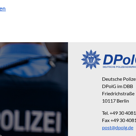
sen
Deutsche Poliz
DPolG im DBB
Friedrichstraße
10117 Berlin
Tel. +49 30 40
Fax +49 30 40
post@dpolg.de