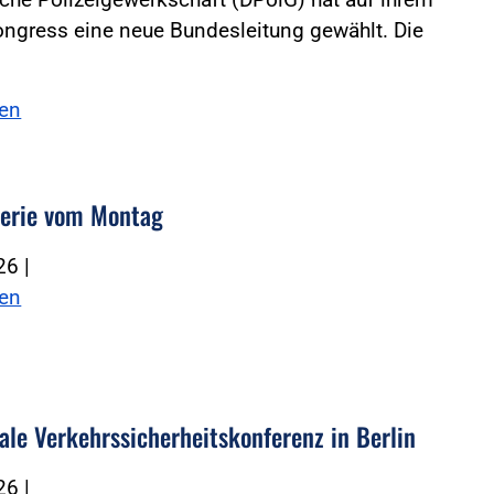
ngress eine neue Bundesleitung gewählt. Die
sen
lerie vom Montag
026
|
sen
nale Verkehrssicherheitskonferenz in Berlin
026
|