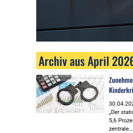
Archiv aus April 202
Zunehme
Foto:Foto: Valerii Evlakhov - stock.adobe.com
Kinderkr
30.04.2
„Der stat
5,6 Proze
zentrale…