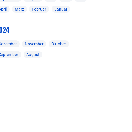
April
März
Februar
Januar
024
Dezember
November
Oktober
September
August