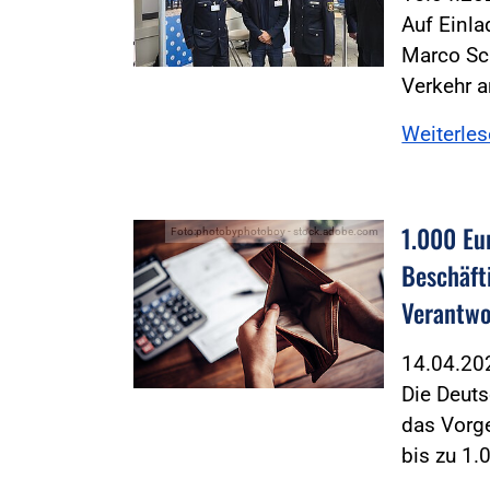
Auf Einla
Marco Sc
Verkehr a
Weiterle
1.000 Eu
Foto:photobyphotoboy - stock.adobe.com
Beschäft
Verantwo
14.04.2
Die Deuts
das Vorg
bis zu 1