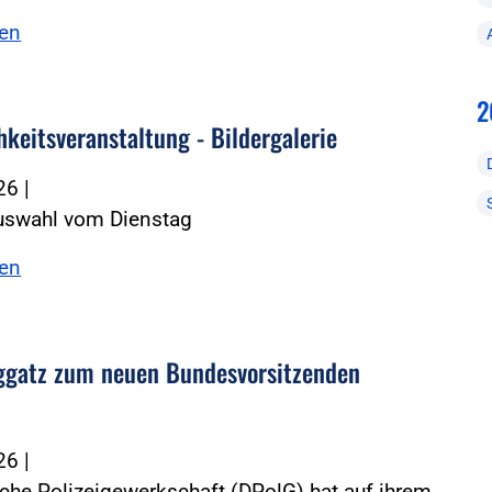
sen
2
hkeitsveranstaltung - Bildergalerie
026
|
auswahl vom Dienstag
sen
ggatz zum neuen Bundesvorsitzenden
026
|
che Polizeigewerkschaft (DPolG) hat auf ihrem