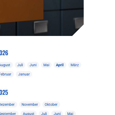
026
August
Juli
Juni
Mai
April
März
Februar
Januar
025
Dezember
November
Oktober
September
August
Juli
Juni
Mai