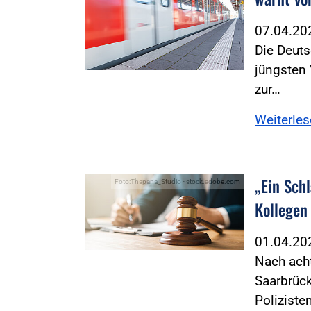
07.04.2
Die Deuts
jüngsten 
zur…
Weiterle
„Ein Schl
Foto:Thapana_Studio - stock.adobe.com
Kollegen
01.04.2
Nach ach
Saarbrück
Polizist