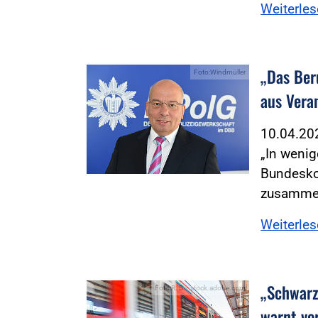
Weiterle
„Das Ber
Foto:Windmüller
aus Vera
10.04.2
„In weni
Bundesko
zusammen
Weiterle
„Schwarz
Foto:R. S. - stock.adobe.com
warnt vo