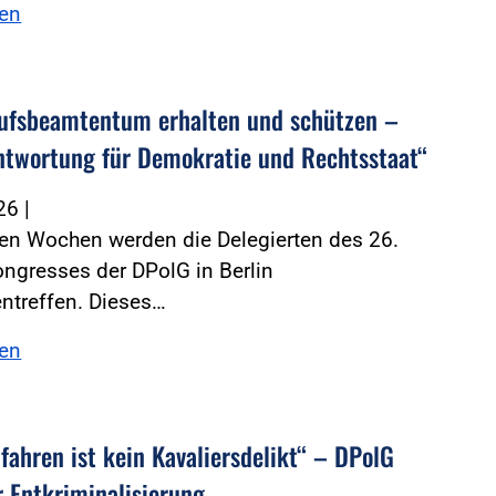
sen
ufsbeamtentum erhalten und schützen –
ntwortung für Demokratie und Rechtsstaat“
026
|
gen Wochen werden die Delegierten des 26.
ngresses der DPolG in Berlin
treffen. Dieses…
sen
fahren ist kein Kavaliersdelikt“ – DPolG
r Entkriminalisierung