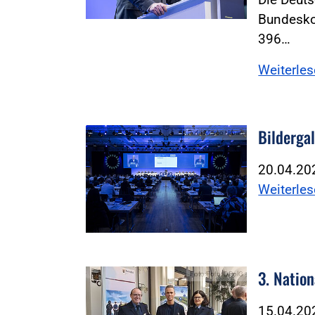
Bundesko
396…
Weiterle
Bilderga
Foto:Marco Urban
20.04.2
Weiterle
3. Natio
Foto:Foto: DPolG
15.04.2