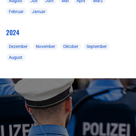
August
Juli
Juni
Mai
April
März
Februar
Januar
2024
Dezember
November
Oktober
September
August