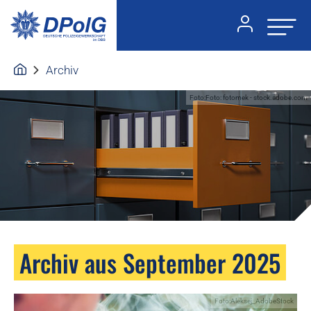
Archiv
Foto:Foto: fotomek - stock.adobe.com
Archiv aus September 2025
Foto:Aleksej_AdobeStock