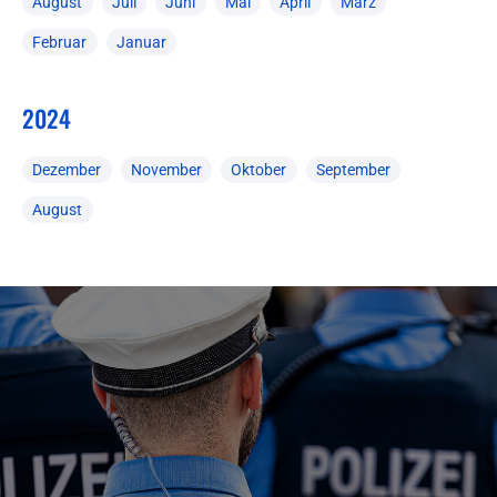
August
Juli
Juni
Mai
April
März
Februar
Januar
2024
Dezember
November
Oktober
September
August