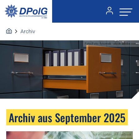
Archiv
Foto:Foto: fotomek - stock.adobe.com
Archiv aus September 2025
Foto:Aleksej_AdobeStock