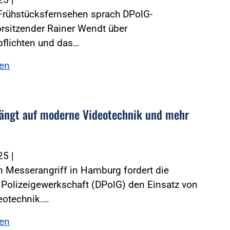
-Frühstücksfernsehen sprach DPolG-
rsitzender Rainer Wendt über
flichten und das…
sen
ängt auf moderne Videotechnik und mehr
025
|
 Messerangriff in Hamburg fordert die
Polizeigewerkschaft (DPolG) den Einsatz von
eotechnik.…
sen