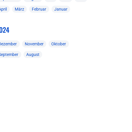
April
März
Februar
Januar
024
Dezember
November
Oktober
September
August