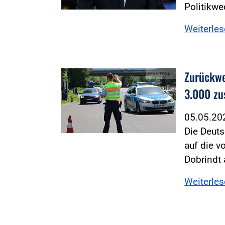
Politikw
Weiterle
Zurückwe
Foto:DPolG
3.000 zus
05.05.2
Die Deuts
auf die 
Dobrindt
Weiterle