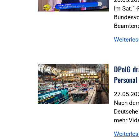
Im Sat.1
Bundesvo
Beamtenp
Weiterle
DPolG dr
Foto:Foto: LanaS - stock.adobe.com
Personal
27.05.2
Nach dem
Deutsche 
mehr Vid
Weiterle