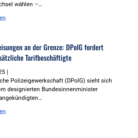
echsel wählen –…
sen
isungen an der Grenze: DPolG fordert
ätzliche Tarifbeschäftigte
025
|
che Polizeigewerkschaft (DPolG) sieht sich
vom designierten Bundesinnenminister
 angekündigten…
sen