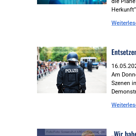
die Plän
Herkunft“
Weiterle
Entsetzen
Foto:Foto: Andrey Popov - stock.adobe.com
16.05.2
Am Donne
Szenen in
Demonstr
Weiterle
„Wir hab
Foto:Foto: Screenshot ARD Mittagsmagazin