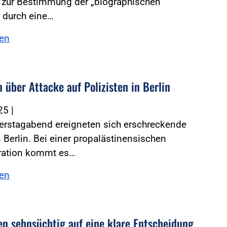
e zur Bestimmung der „biographischen
 durch eine…
sen
 über Attacke auf Polizisten in Berlin
025
|
rstagabend ereigneten sich erschreckende
 Berlin. Bei einer propalästinensischen
ation kommt es…
sen
en sehnsüchtig auf eine klare Entscheidung