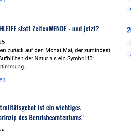
sen
HLEIFE statt ZeitenWENDE - und jetzt?
2
025
|
ken zurück auf den Monat Mai, der zumindest
ufblühen der Natur als ein Symbol für
hstimmung…
sen
ralitätsgebot ist ein wichtiges
prinzip des Berufsbeamtentums“
025
|