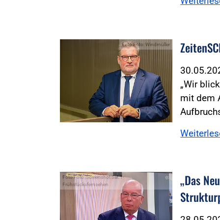
Weiterle
ZeitenSC
Foto:Foto: Windmüller
30.05.2
„Wir blic
mit dem A
Aufbruc
Weiterle
„Das Neut
Foto:Foto: Screenshot Sat.1-
Frühstücksfernsehen
Struktur
28.05.2