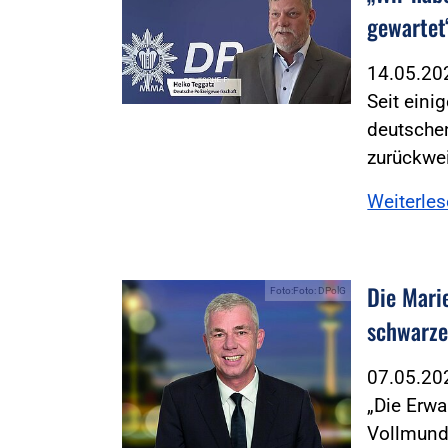
gewartet
14.05.2
Seit eini
deutsche
zurückwe
Weiterle
Die Marie
Foto:Foto: DPolG
schwarze
07.05.2
„Die Erw
Vollmund