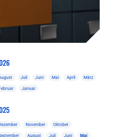
026
August
Juli
Juni
Mai
April
März
Februar
Januar
025
Dezember
November
Oktober
September
August
Juli
Juni
Mai