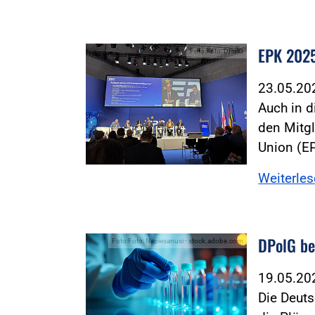
EPK 2025
Foto:Foto: DPolG
23.05.2
Auch in 
den Mitgl
Union (E
Weiterle
DPolG be
Foto:Foto: Napiesanusi - stock.adobe.com
19.05.2
Die Deuts