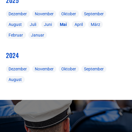
2025
Dezember
November
Oktober
September
August
Juli
Juni
Mai
April
März
Februar
Januar
2024
Dezember
November
Oktober
September
August