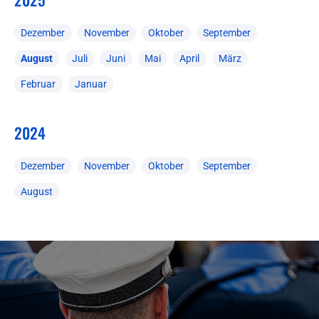
Dezember
November
Oktober
September
August
Juli
Juni
Mai
April
März
Februar
Januar
2024
Dezember
November
Oktober
September
August