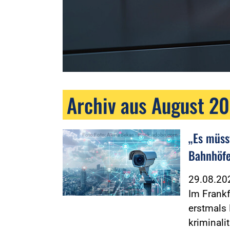
Archiv aus August 2
„Es müss
Foto:Foto: Alena Bekas - stock.adobe.com
Bahnhöfe
29.08.2
Im Frankf
erstmals 
kriminali