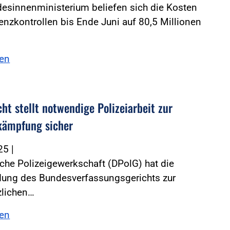
esinnenministerium beliefen sich die Kosten
renzkontrollen bis Ende Juni auf 80,5 Millionen
sen
ht stellt notwendige Polizeiarbeit zur
kämpfung sicher
025
|
che Polizeigewerkschaft (DPolG) hat die
dung des Bundesverfassungsgerichts zur
zlichen…
sen