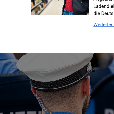
Ladendieb
die Deut
Weiterle