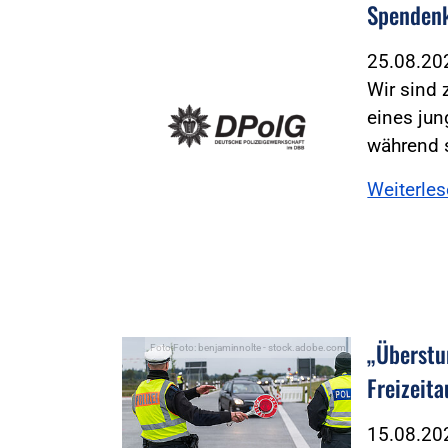
Spendenk
25.08.2
Wir sind 
eines jun
während 
Weiterle
„Überstu
Foto:Foto: benjaminnolte - stock.adobe.com
Freizeit
15.08.2