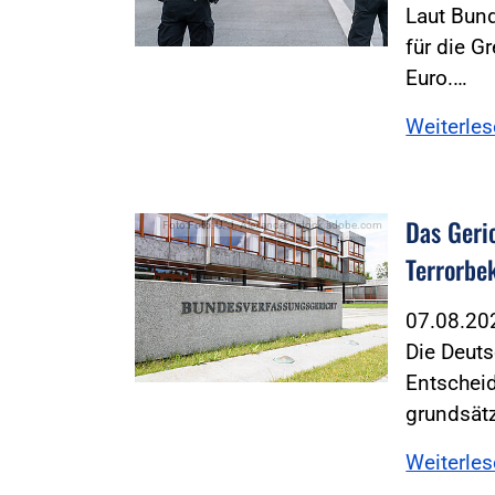
Laut Bund
für die G
Euro.…
Weiterle
Das Geric
Foto:Foto: U. J. Alexander - stock.adobe.com
Terrorbe
07.08.2
Die Deuts
Entschei
grundsät
Weiterle