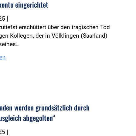
onto eingerichtet
025
|
zutiefst erschüttert über den tragischen Tod
gen Kollegen, der in Völklingen (Saarland)
seines…
sen
nden werden grundsätzlich durch
ausgleich abgegolten“
025
|