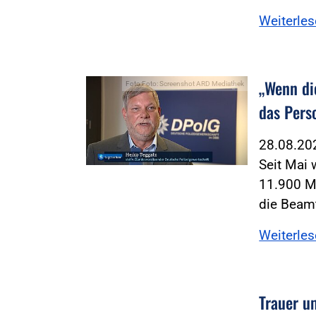
Weiterle
„Wenn di
Foto:Foto: Screenshot ARD Mediathek
das Pers
28.08.2
Seit Mai
11.900 M
die Beam
Weiterle
Trauer u