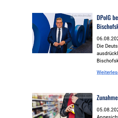
DPolG be
Foto:Windmüller
Bischofs
06.08.2
Die Deuts
ausdrückl
Bischofs
Weiterle
Zunahme 
Foto:Foto: Andrey Popov - stock.adobe.com
05.08.2
Angesicht