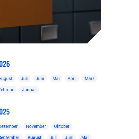
026
August
Juli
Juni
Mai
April
März
Februar
Januar
025
Dezember
November
Oktober
September
August
Juli
Juni
Mai