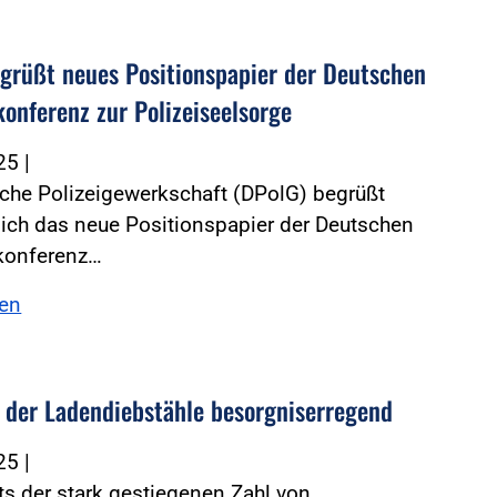
grüßt neues Positionspapier der Deutschen
konferenz zur Polizeiseelsorge
025
|
che Polizeigewerkschaft (DPolG) begrüßt
ich das neue Positionspapier der Deutschen
konferenz…
sen
der Ladendiebstähle besorgniserregend
025
|
s der stark gestiegenen Zahl von