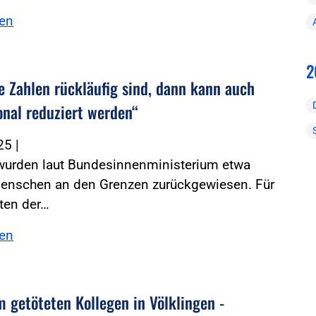
sen
2
e Zahlen rückläufig sind, dann kann auch
onal reduziert werden“
025
|
 wurden laut Bundesinnenministerium etwa
enschen an den Grenzen zurückgewiesen. Für
ten der…
sen
m getöteten Kollegen in Völklingen -