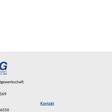
eigewerkschaft
 169
Kontakt
816550