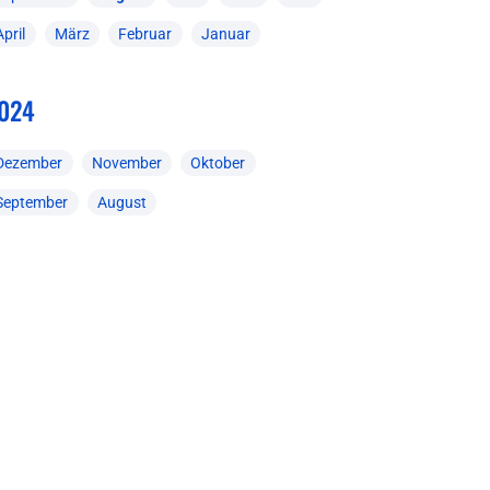
April
März
Februar
Januar
024
Dezember
November
Oktober
September
August