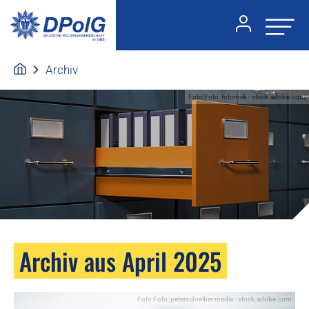
Archiv
Foto:Foto: fotomek - stock.adobe.com
Archiv aus April 2025
Foto:Foto: peterschreiber.media - stock.adobe.com