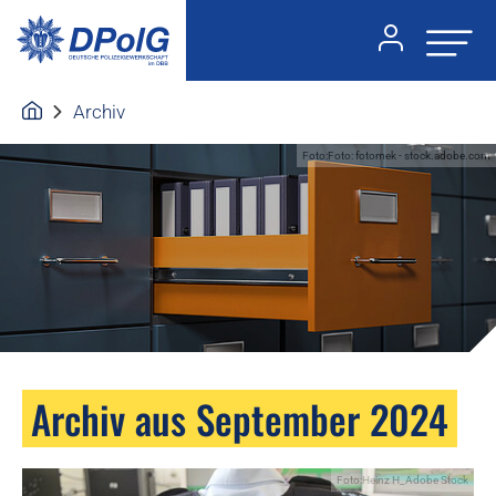
Archiv
Foto:Foto: fotomek - stock.adobe.com
Archiv aus September 2024
Foto:Heinz H_Adobe Stock