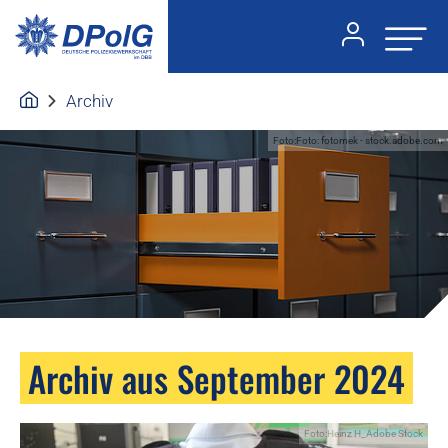
Archiv
Foto:Foto: fotomek - stock.adobe.com
Archiv aus September 2024
Foto:Heinz H_Adobe Stock