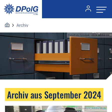
Archiv
Foto:Foto: fotomek - stock.adobe.com
Archiv aus September 2024
Foto:Heinz H_Adobe Stock