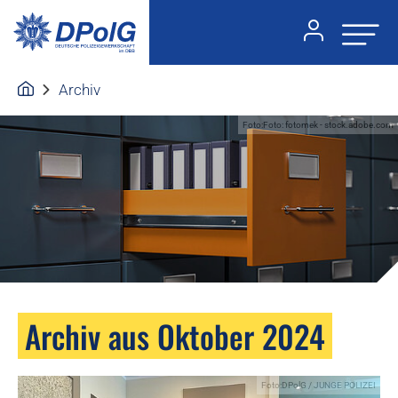
Archiv
Foto:Foto: fotomek - stock.adobe.com
Archiv aus Oktober 2024
Foto:DPolG / JUNGE POLIZEI