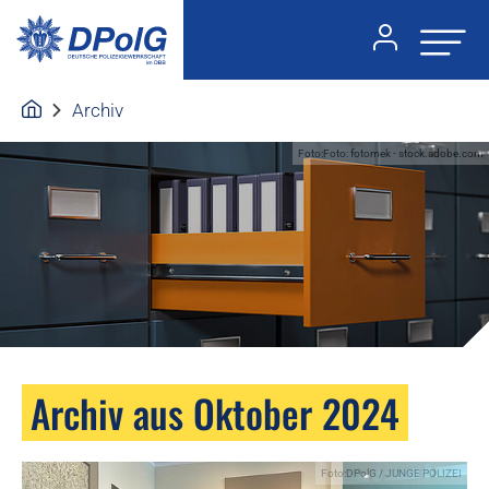
Archiv
Foto:Foto: fotomek - stock.adobe.com
Archiv aus Oktober 2024
Foto:DPolG / JUNGE POLIZEI