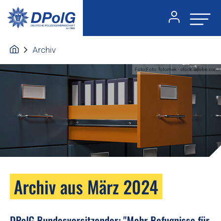
Archiv
Foto:Foto: fotomek - stock.adobe.com
Archiv aus März 2024
DPolG Bundesvorsitzender: "Mehr Befugnisse für