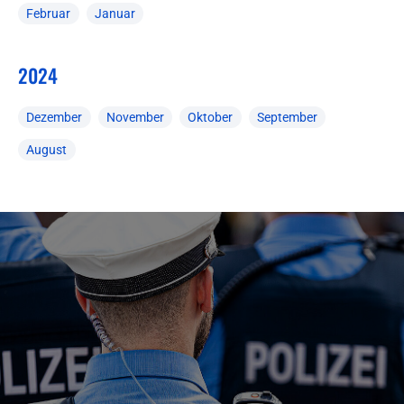
Februar
Januar
2024
Dezember
November
Oktober
September
August