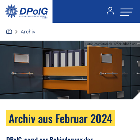
Archiv
Foto:Foto: fotomek - stock.adobe.com
Archiv aus Februar 2024
DPolG warnt vor Behinderung der