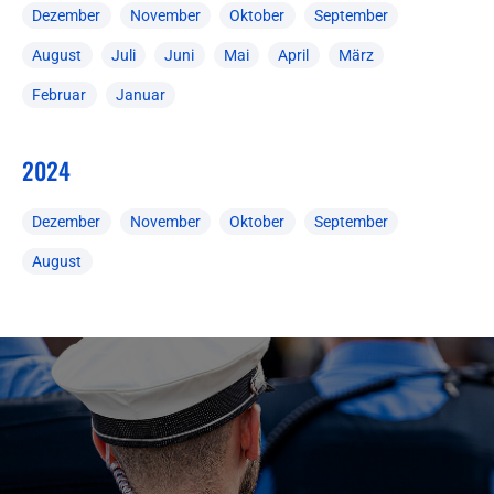
Dezember
November
Oktober
September
August
Juli
Juni
Mai
April
März
Februar
Januar
2024
Dezember
November
Oktober
September
August