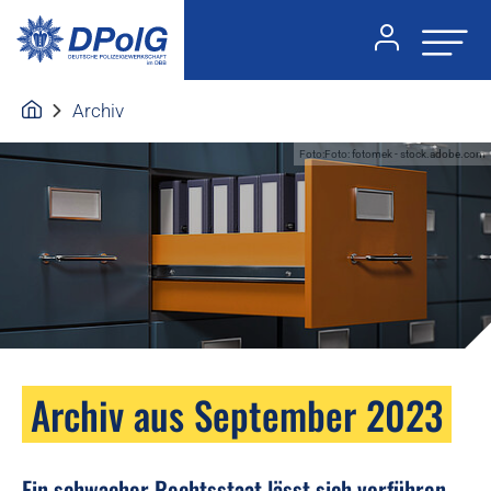
Archiv
Foto:Foto: fotomek - stock.adobe.com
Archiv aus September 2023
Ein schwacher Rechtsstaat lässt sich vorführen