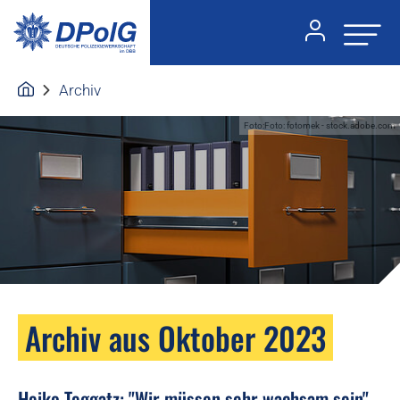
Archiv
Foto:Foto: fotomek - stock.adobe.com
Archiv aus Oktober 2023
Heiko Teggatz: "Wir müssen sehr wachsam sein"