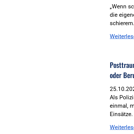
„Wenn sch
die eigen
schiere
Weiterle
Posttrau
oder Ber
25.10.2
Als Poliz
einmal, 
Einsätze.
Weiterle