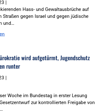
023
|
ckierenden Hass- und Gewaltausbrüche auf
 Straßen gegen Israel und gegen jüdische
n und…
sen
ürokratie wird aufgetürmt, Jugendschutz
ten runter
023
|
eser Woche im Bundestag in erster Lesung
Gesetzentwurf zur kontrollierten Freigabe von
s…