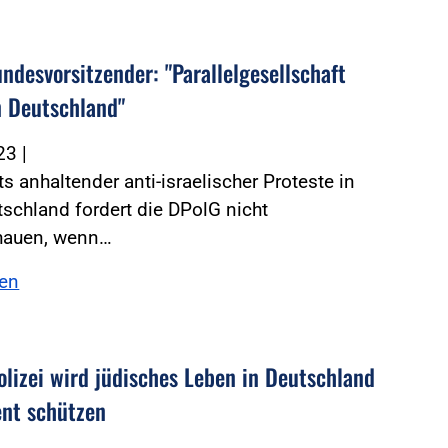
ndesvorsitzender: "Parallelgesellschaft
n Deutschland"
023
|
s anhaltender anti-israelischer Proteste in
schland fordert die DPolG nicht
hauen, wenn…
sen
olizei wird jüdisches Leben in Deutschland
nt schützen