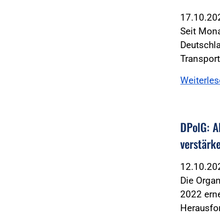
17.10.2
Seit Mona
Deutschla
Transpor
Weiterle
DPolG: A
verstärk
12.10.2
Die Organ
2022 erne
Herausfo