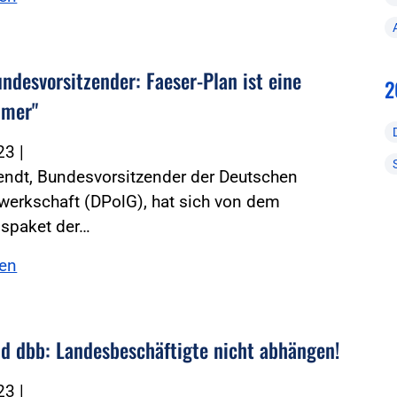
ndesvorsitzender: Faeser-Plan ist eine
2
mmer"
023
|
endt, Bundesvorsitzender der Deutschen
werkschaft (DPolG), hat sich von dem
nspaket der…
sen
d dbb: Landesbeschäftigte nicht abhängen!
023
|