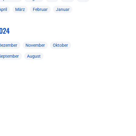
April
März
Februar
Januar
024
Dezember
November
Oktober
September
August