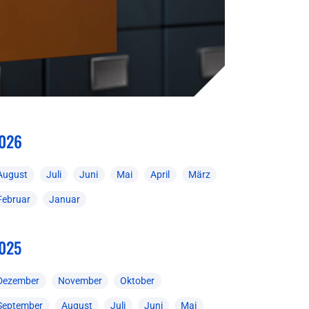
026
August
Juli
Juni
Mai
April
März
Februar
Januar
025
Dezember
November
Oktober
September
August
Juli
Juni
Mai