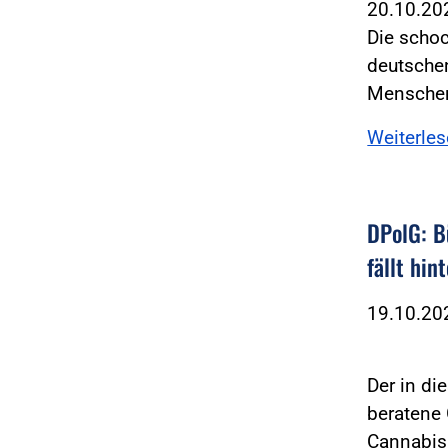
20.10.2
Die scho
deutschen
Mensche
Weiterle
DPolG: B
fällt hin
19.10.2
Der in di
beratene 
Cannabi