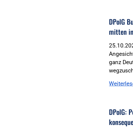
DPolG Bu
mitten i
25.10.2
Angesicht
ganz Deut
wegzusc
Weiterle
DPolG: P
konseque