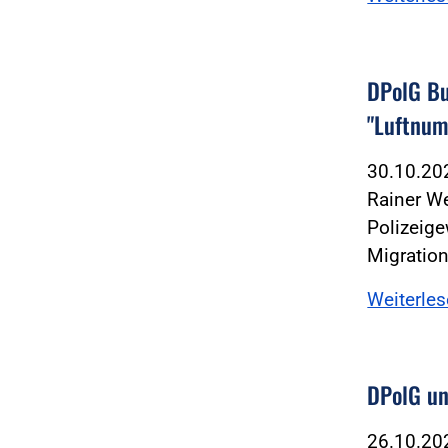
DPolG Bu
"Luftnu
30.10.2
Rainer W
Polizeige
Migratio
Weiterle
DPolG un
26.10.2