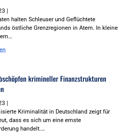
023
|
ten halten Schleuser und Geflüchtete
nds östliche Grenzregionen in Atem. In kleine
tern…
sen
bschöpfen krimineller Finanzstrukturen
en
023
|
isierte Kriminalität in Deutschland zeigt für
ut, dass es sich um eine ernste
rderung handelt.…