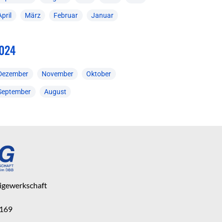
April
März
Februar
Januar
024
Dezember
November
Oktober
September
August
eigewerkschaft
 169