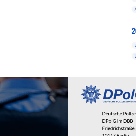
2
Deutsche Poliz
DPolG im DBB
Friedrichstraße
10117 Berlin