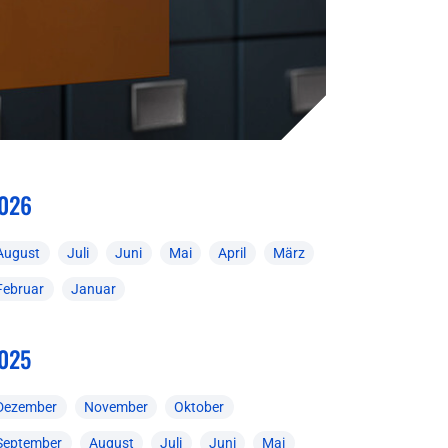
026
August
Juli
Juni
Mai
April
März
Februar
Januar
025
Dezember
November
Oktober
September
August
Juli
Juni
Mai