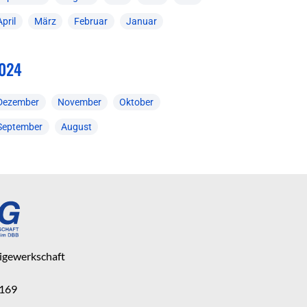
April
März
Februar
Januar
024
Dezember
November
Oktober
September
August
eigewerkschaft
 169