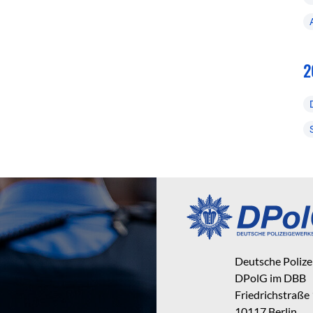
2
Deutsche Poliz
DPolG im DBB
Friedrichstraße
10117 Berlin