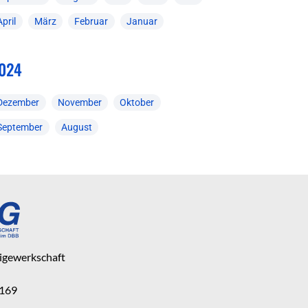
April
März
Februar
Januar
024
Dezember
November
Oktober
September
August
eigewerkschaft
 169