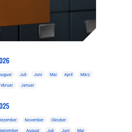
026
August
Juli
Juni
Mai
April
März
Februar
Januar
025
Dezember
November
Oktober
September
August
Juli
Juni
Mai