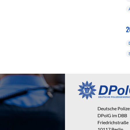
2
Deutsche Poliz
DPolG im DBB
Friedrichstraße
10117 Berlin