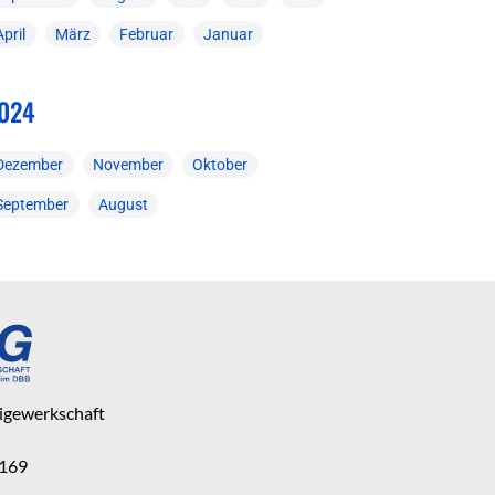
April
März
Februar
Januar
024
Dezember
November
Oktober
September
August
eigewerkschaft
 169