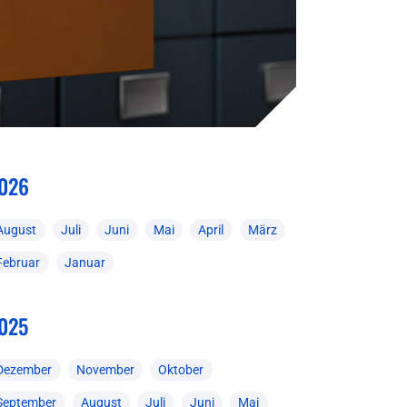
026
August
Juli
Juni
Mai
April
März
Februar
Januar
025
Dezember
November
Oktober
September
August
Juli
Juni
Mai