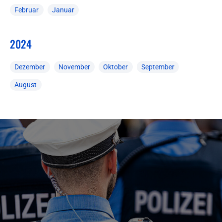
Februar
Januar
2024
Dezember
November
Oktober
September
August