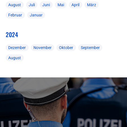
August
Juli
Juni
Mai
April
März
Februar
Januar
2024
Dezember
November
Oktober
September
August