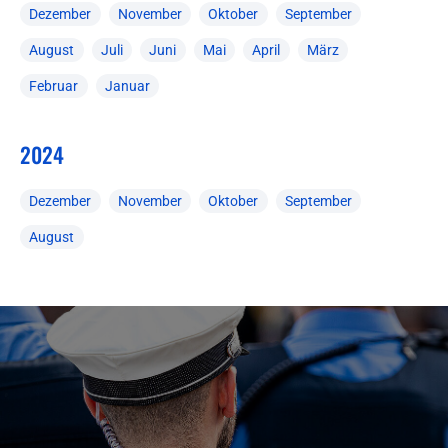
Dezember
November
Oktober
September
August
Juli
Juni
Mai
April
März
Februar
Januar
2024
Dezember
November
Oktober
September
August