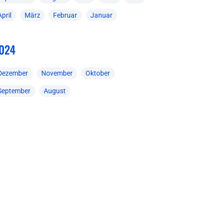
April
März
Februar
Januar
024
Dezember
November
Oktober
September
August