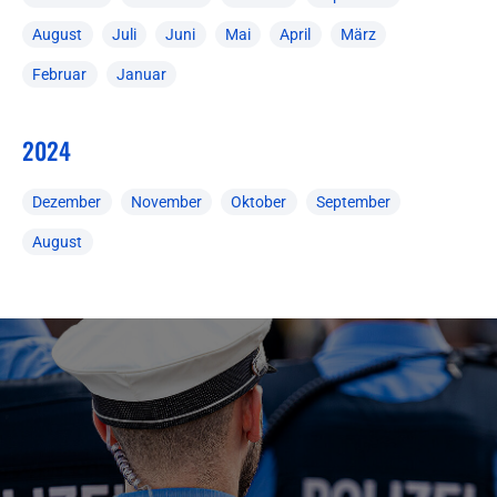
August
Juli
Juni
Mai
April
März
Februar
Januar
2024
Dezember
November
Oktober
September
August