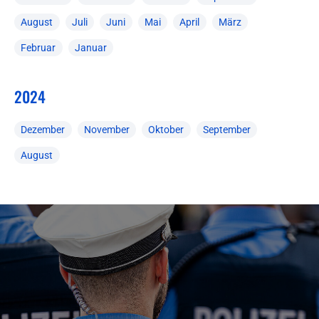
August
Juli
Juni
Mai
April
März
Februar
Januar
2024
Dezember
November
Oktober
September
August