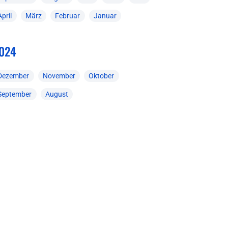
April
März
Februar
Januar
024
Dezember
November
Oktober
September
August