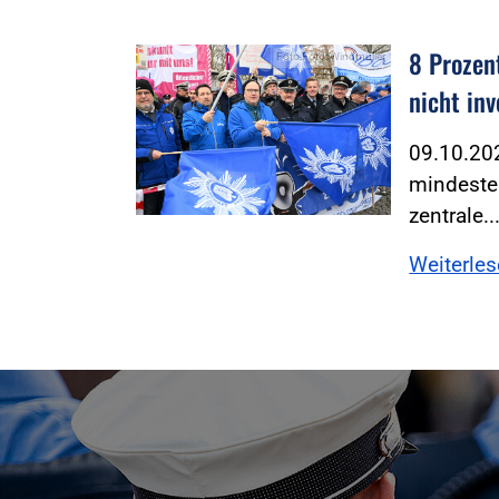
8 Prozent
Foto:Foto: Windmüller
nicht inv
09.10.202
mindesten
zentrale..
Weiterle