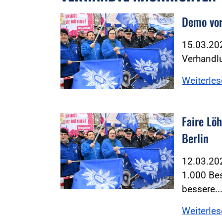
Demo vor
Foto:Foto: Windmüller
15.03.202
Verhandlu
Weiterle
Faire Löh
Foto:Foto: Windmüller
Berlin
12.03.202
1.000 Be
bessere..
Weiterle