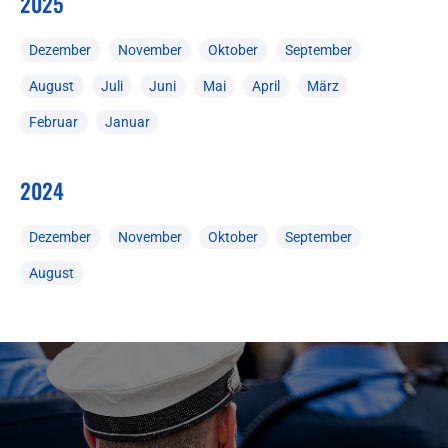
2025
Dezember
November
Oktober
September
August
Juli
Juni
Mai
April
März
Februar
Januar
2024
Dezember
November
Oktober
September
August