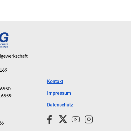
eigewerkschaft
 169
Kontakt
816550
Impressum
816559
Datenschutz
26