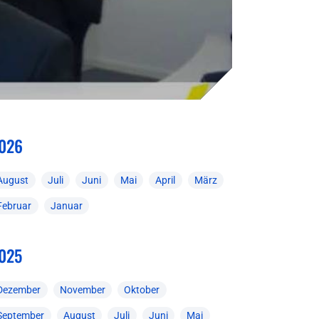
026
August
Juli
Juni
Mai
April
März
Februar
Januar
025
Dezember
November
Oktober
September
August
Juli
Juni
Mai