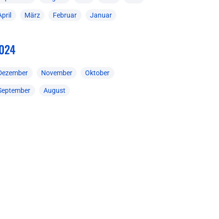
April
März
Februar
Januar
024
Dezember
November
Oktober
September
August