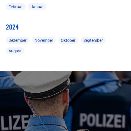
Februar
Januar
2024
Dezember
November
Oktober
September
August