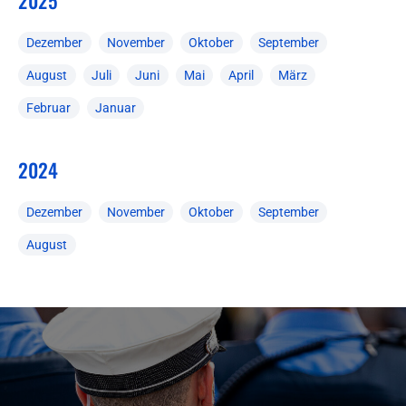
2025
Dezember
November
Oktober
September
August
Juli
Juni
Mai
April
März
Februar
Januar
2024
Dezember
November
Oktober
September
August