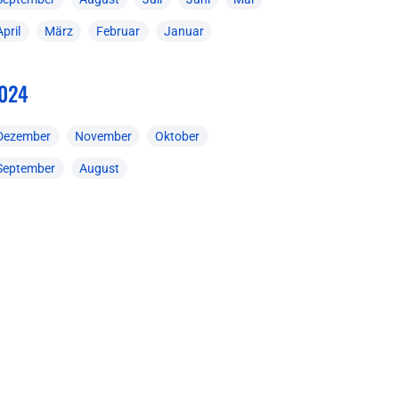
April
März
Februar
Januar
024
Dezember
November
Oktober
September
August