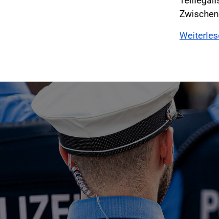
Teillegal
Zwischenb
Weiterle