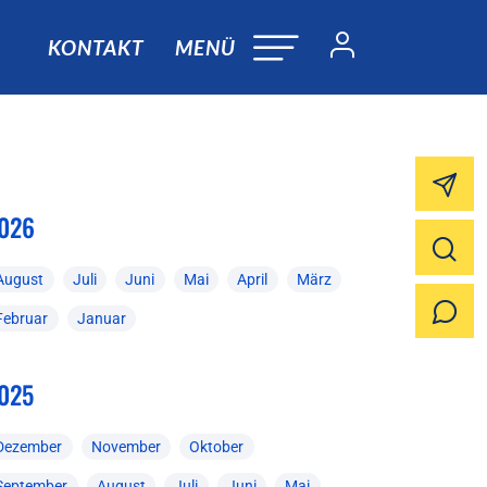
KONTAKT
MENÜ
026
August
Juli
Juni
Mai
April
März
Februar
Januar
025
Dezember
November
Oktober
September
August
Juli
Juni
Mai