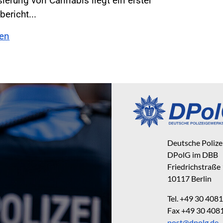
isierung von Cannabis liegt ein erster
ericht...
sen
Deutsche Poliz
DPolG im DBB
Friedrichstraße
10117 Berlin
Tel. +49 30 40
Fax +49 30 40
post@dpolg.de