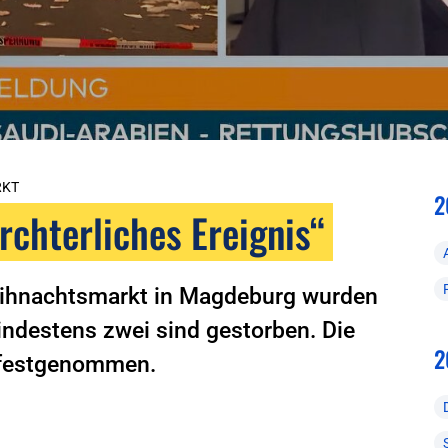
RKT
2
rchterliches Ereignis“
eihnachtsmarkt in Magdeburg wurden
indestens zwei sind gestorben. Die
2
n festgenommen.