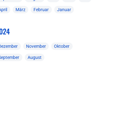
April
März
Februar
Januar
024
Dezember
November
Oktober
September
August