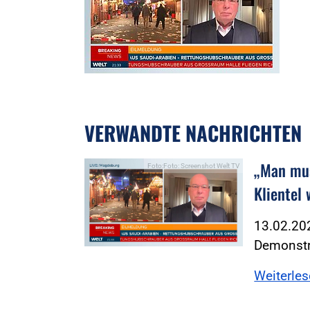
VERWANDTE NACHRICHTEN
„Man mus
Foto:Foto: Screenshot Welt TV
Klientel
13.02.202
Demonstra
Weiterle