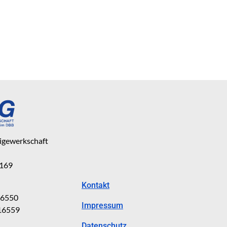
eigewerkschaft
 169
Kontakt
816550
Impressum
816559
Datenschutz