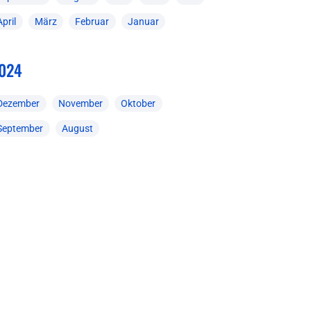
April
März
Februar
Januar
024
Dezember
November
Oktober
September
August