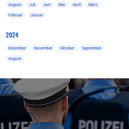
August
Juli
Juni
Mai
April
März
Februar
Januar
2024
Dezember
November
Oktober
September
August