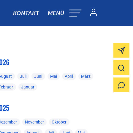
KONTAKT
MENÜ
026
August
Juli
Juni
Mai
April
März
Februar
Januar
025
Dezember
November
Oktober
September
August
Juli
Juni
Mai