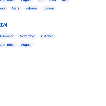
April
März
Februar
Januar
024
Dezember
November
Oktober
September
August