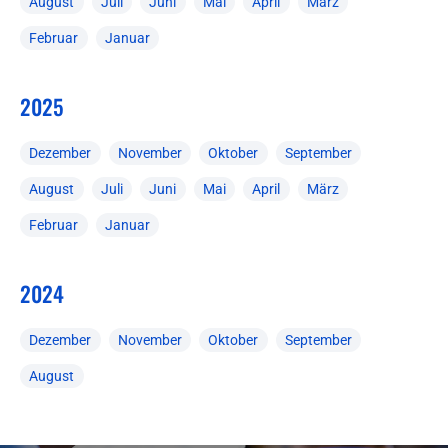
August
Juli
Juni
Mai
April
März
Februar
Januar
2025
Dezember
November
Oktober
September
August
Juli
Juni
Mai
April
März
Februar
Januar
2024
Dezember
November
Oktober
September
August