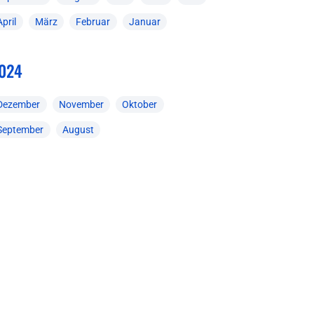
April
März
Februar
Januar
024
Dezember
November
Oktober
September
August