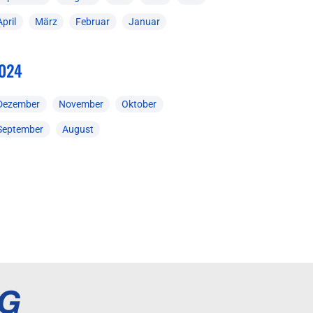
April
März
Februar
Januar
024
Dezember
November
Oktober
September
August