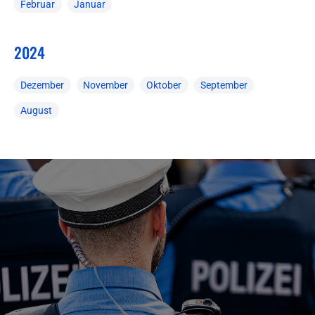
Februar
Januar
2024
Dezember
November
Oktober
September
August