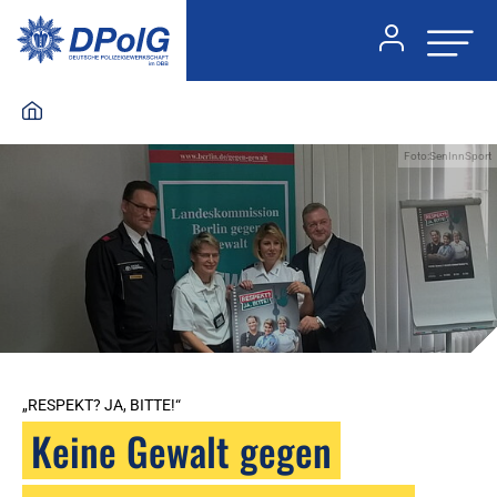
Foto:SenInnSport
„RESPEKT? JA, BITTE!“
Keine Gewalt gegen