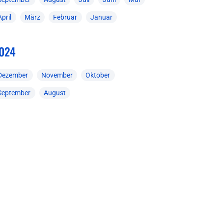
April
März
Februar
Januar
024
Dezember
November
Oktober
September
August