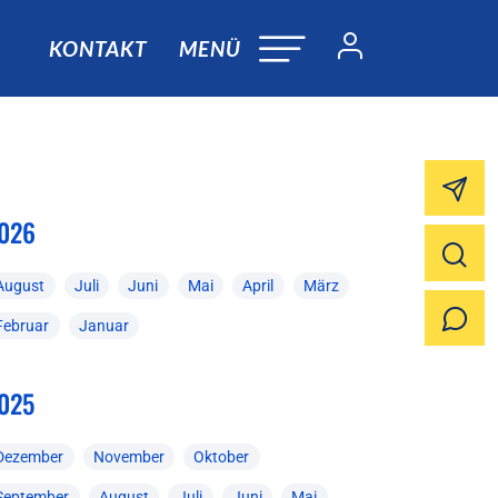
KONTAKT
MENÜ
026
August
Juli
Juni
Mai
April
März
Februar
Januar
025
Dezember
November
Oktober
September
August
Juli
Juni
Mai