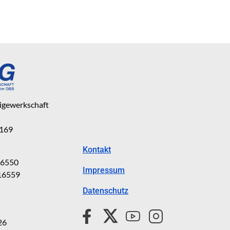
eigewerkschaft
 169
Kontakt
816550
Impressum
816559
Datenschutz
26