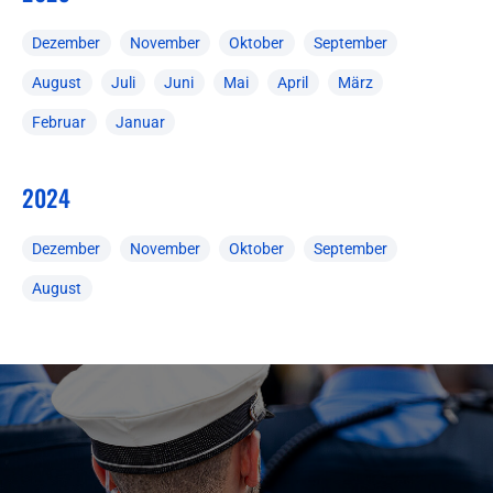
Dezember
November
Oktober
September
August
Juli
Juni
Mai
April
März
Februar
Januar
2024
Dezember
November
Oktober
September
August