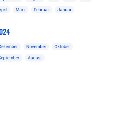
April
März
Februar
Januar
024
Dezember
November
Oktober
September
August