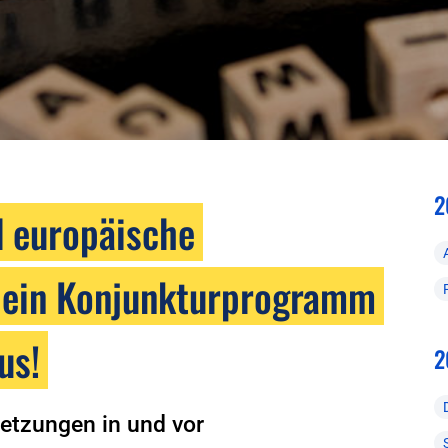
2
d europäische
st ein Konjunkturprogramm
us!
2
etzungen in und vor